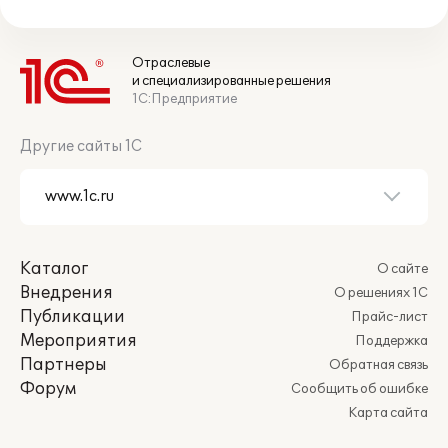
Отраслевые
и специализированные решения
1С:Предприятие
Другие сайты 1С
Каталог
О сайте
Внедрения
О решениях 1С
Публикации
Прайс-лист
Мероприятия
Поддержка
Партнеры
Обратная связь
Форум
Сообщить об ошибке
Карта сайта