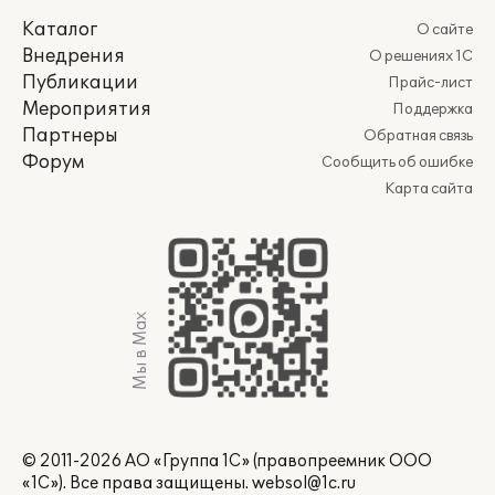
Каталог
О сайте
Внедрения
О решениях 1С
Публикации
Прайс-лист
Мероприятия
Поддержка
Партнеры
Обратная связь
Форум
Сообщить об ошибке
Карта сайта
Мы в Max
© 2011-2026 АО «Группа 1С» (правопреемник ООО
«1С»). Все права защищены.
websol@1c.ru