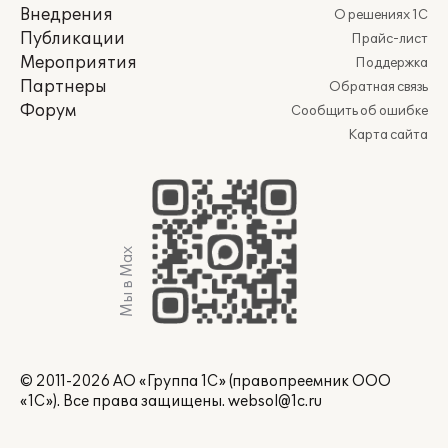
Внедрения
О решениях 1С
Публикации
Прайс-лист
Мероприятия
Поддержка
Партнеры
Обратная связь
Форум
Сообщить об ошибке
Карта сайта
Мы в Max
© 2011-2026 АО «Группа 1С» (правопреемник ООО
«1С»). Все права защищены.
websol@1c.ru