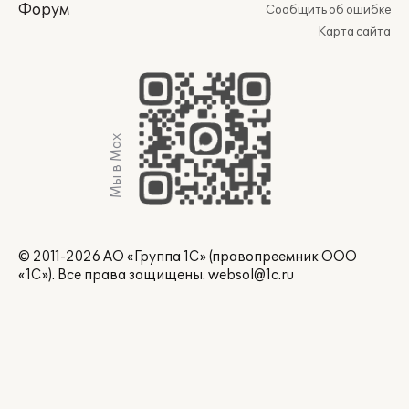
Форум
Сообщить об ошибке
Карта сайта
Мы в Max
© 2011-2026 АО «Группа 1С» (правопреемник ООО
«1С»). Все права защищены.
websol@1c.ru