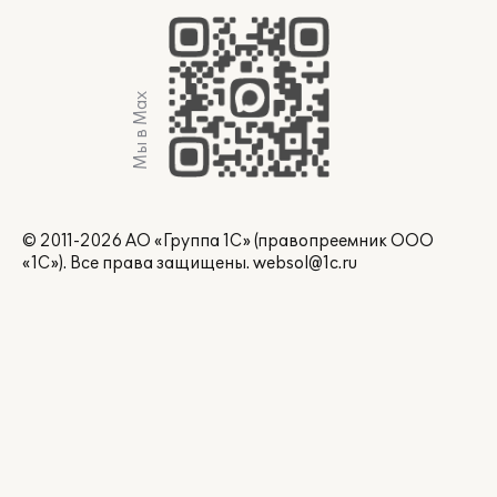
Мы в Max
© 2011-2026 АО «Группа 1С» (правопреемник ООО
«1С»). Все права защищены.
websol@1c.ru