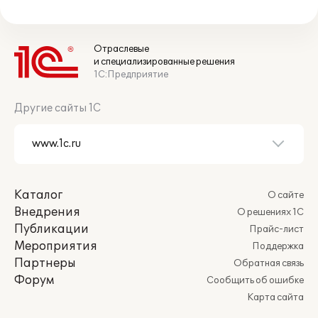
Отраслевые
и специализированные решения
1С:Предприятие
Другие сайты 1С
Каталог
О сайте
Внедрения
О решениях 1С
Публикации
Прайс-лист
Мероприятия
Поддержка
Партнеры
Обратная связь
Форум
Сообщить об ошибке
Карта сайта