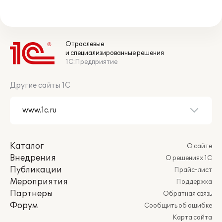
Отраслевые
и специализированные решения
1С:Предприятие
Другие сайты 1С
Каталог
О сайте
Внедрения
О решениях 1С
Публикации
Прайс-лист
Мероприятия
Поддержка
Партнеры
Обратная связь
Форум
Сообщить об ошибке
Карта сайта