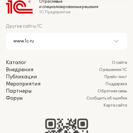
Отраслевые
и специализированные решения
1С:Предприятие
Другие сайты 1С
Каталог
О сайте
Внедрения
О решениях 1С
Публикации
Прайс-лист
Мероприятия
Поддержка
Партнеры
Обратная связь
Форум
Сообщить об ошибке
Карта сайта