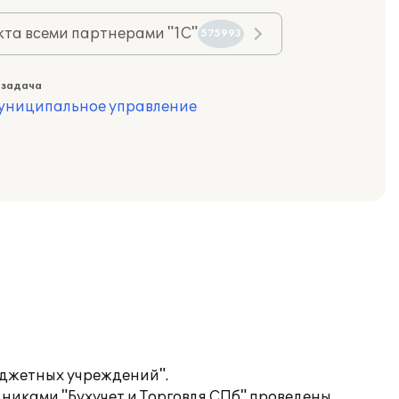
та всеми партнерами "1С"
575993
 задача
муниципальное управление
юджетных учреждений".
никами "Бухучет и Торговля СПб" проведены