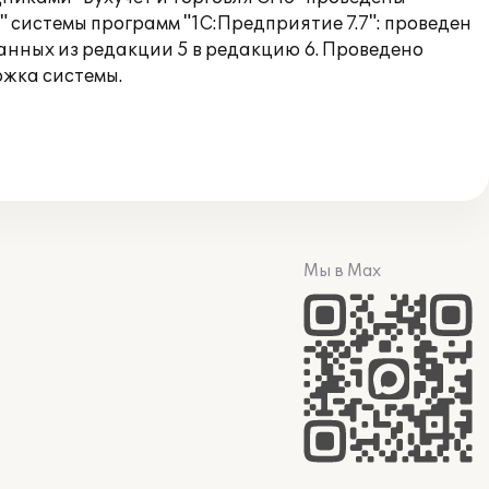
 системы программ "1С:Предприятие 7.7": проведен
нных из редакции 5 в редакцию 6. Проведено
ржка системы.
Мы в Max