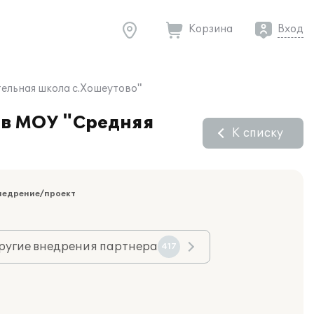
Корзина
Вход
ельная школа с.Хошеутово"
 в МОУ "Средняя
К списку
недрение/проект
ругие внедрения партнера
417