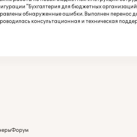
игурации "Бухгалтерия для бюджетных организаций"
правлены обнаруженные ошибки. Выполнен перенос да
 проводилась консультационная и техническая подде
неры
Форум