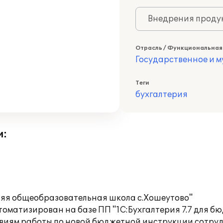
Внедрения продук
Отрасль / Функциональная
Государственное и 
Теги
бухгалтерия
и:
няя общеобразовательная школа с.Хошеутово"
оматизирован на базе ПП "1С:Бухгалтерия 7.7 для б
овиям работы по новой бюджетной инструкции сотруд