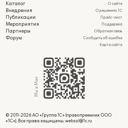
Каталог
О сайте
Внедрения
О решениях 1С
Публикации
Прайс-лист
Мероприятия
Поддержка
Партнеры
Обратная связь
Форум
Сообщить об ошибке
Карта сайта
Мы в Max
© 2011-2026 АО «Группа 1С» (правопреемник ООО
«1С»). Все права защищены.
websol@1c.ru