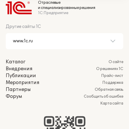
Отраслевые
и специализированные решения
1С:Предприятие
Другие сайты 1С
Каталог
О сайте
Внедрения
О решениях 1С
Публикации
Прайс-лист
Мероприятия
Поддержка
Партнеры
Обратная связь
Форум
Сообщить об ошибке
Карта сайта