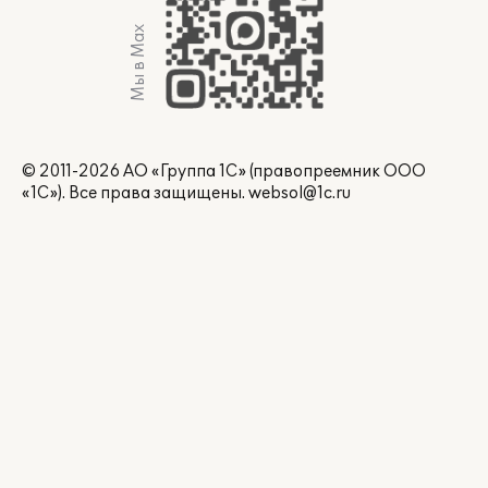
Мы в Max
© 2011-2026 АО «Группа 1С» (правопреемник ООО
«1С»). Все права защищены.
websol@1c.ru