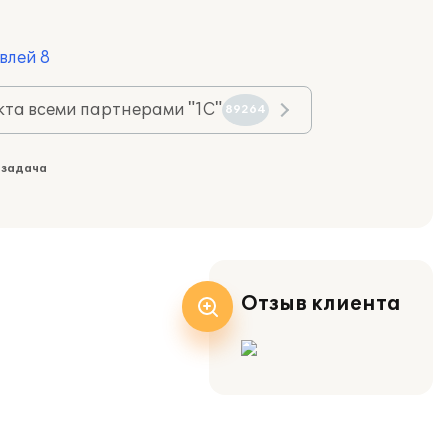
влей 8
та всеми партнерами "1С"
89264
 задача
Отзыв клиента