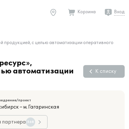
Корзина
Вход
ой продукцией, с целью автоматизации оперативного
ресурс»,
лью автоматизации
К списку
недрение/проект
сибирск – м. Гагаринская
я партнера
568