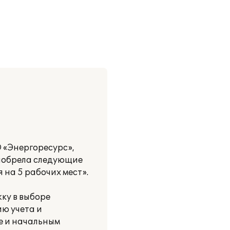
 «Энергоресурс»,
риобрела следующие
 на 5 рабочих мест».
ку в выборе
ю учета и
е и начальным