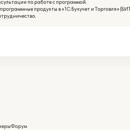
сультации по работе с программой.
рограммные продукты в «1С:Бухучет и Торговля» (БИТ
отрудничество.
неры
Форум