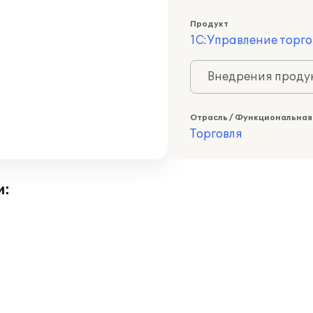
Продукт
1С:Управление торго
Внедрения продук
Отрасль / Функциональная
Торговля
и: