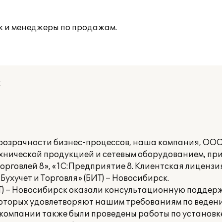
к и менеджеры по продажам.
к
озрачности бизнес-процессов, наша компания, ООО
ехнической продукцией и сетевым оборудованием, п
рговлей 8», «1С:Предприятие 8. Клиентская лицензия
хучет и Торговля» (БИТ) – Новосибирск.
ИТ) – Новосибирск оказали консультационную поддерж
оторых удовлетворяют нашим требованиям по ведени
омпании также были проведены работы по установк