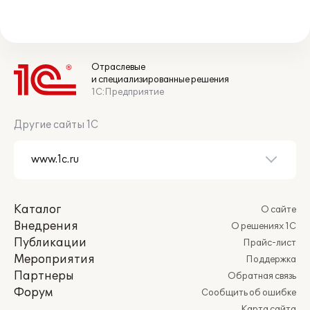
Отраслевые
и специализированные решения
1С:Предприятие
Другие сайты 1С
Каталог
О сайте
Внедрения
О решениях 1С
Публикации
Прайс-лист
Мероприятия
Поддержка
Партнеры
Обратная связь
Форум
Сообщить об ошибке
Карта сайта