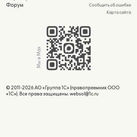
Форум
Сообщить об ошибке
Карта сайта
Мы в Max
© 2011-2026 АО «Группа 1С» (правопреемник ООО
«1С»). Все права защищены.
websol@1c.ru