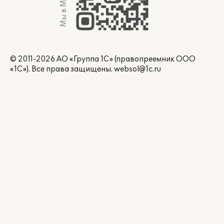
Мы в Max
© 2011-2026 АО «Группа 1С» (правопреемник ООО
«1С»). Все права защищены.
websol@1c.ru