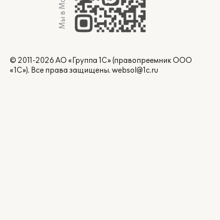
Мы в Max
© 2011-2026 АО «Группа 1С» (правопреемник ООО
«1С»). Все права защищены.
websol@1c.ru