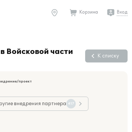
Корзина
Вход
в Войсковой части
К списку
недрение/проект
ругие внедрения партнера
417