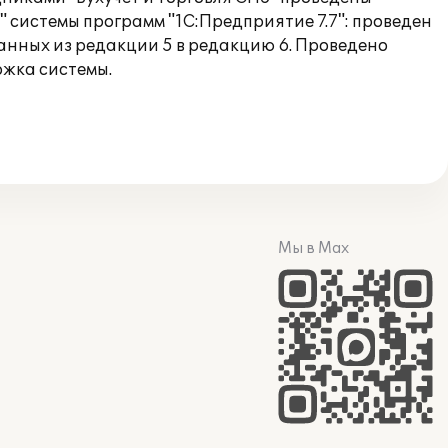
 системы программ "1С:Предприятие 7.7": проведен
нных из редакции 5 в редакцию 6. Проведено
ржка системы.
Мы в Max