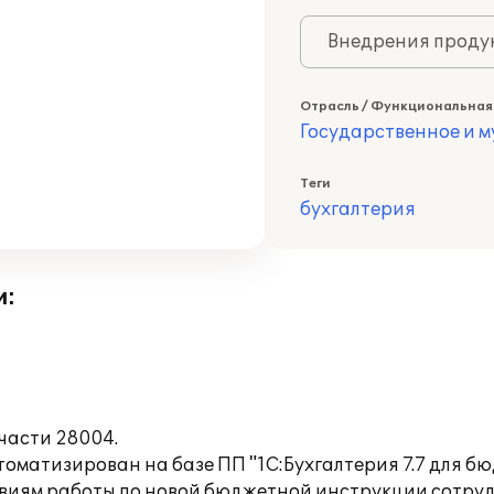
Внедрения продук
Отрасль / Функциональная
Государственное и 
Теги
бухгалтерия
и:
части 28004.
оматизирован на базе ПП "1С:Бухгалтерия 7.7 для б
овиям работы по новой бюджетной инструкции сотруд