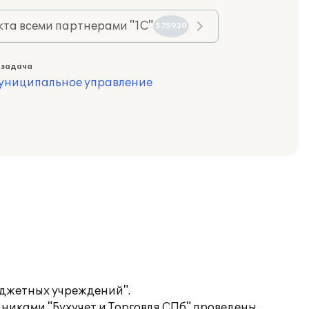
та всеми партнерами "1С"
575930
 задача
муниципальное управление
юджетных учреждений".
никами "Бухучет и Торговля СПб" проведены