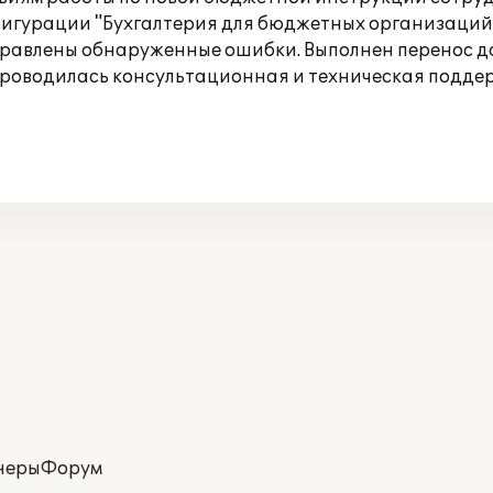
игурации "Бухгалтерия для бюджетных организаций"
правлены обнаруженные ошибки. Выполнен перенос да
 проводилась консультационная и техническая подде
неры
Форум