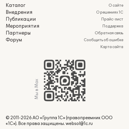
Каталог
О сайте
Внедрения
О решениях 1С
Публикации
Прайс-лист
Мероприятия
Поддержка
Партнеры
Обратная связь
Форум
Сообщить об ошибке
Карта сайта
Мы в Max
© 2011-2026 АО «Группа 1С» (правопреемник ООО
«1С»). Все права защищены.
websol@1c.ru