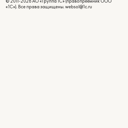
© 2011-2026 АО «Группа 1С» (правопреемник ООО
«1С»). Все права защищены.
websol@1c.ru