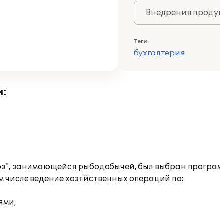
Внедрения продук
Теги
бухгалтерия
и:
з", занимающейся рыбодобычей, был выбран програм
ом числе ведение хозяйственных операций по:
ями,