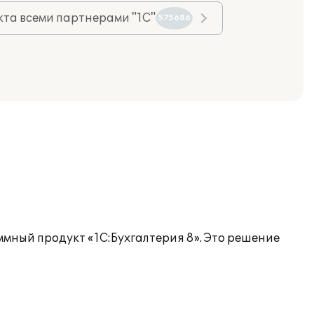
та всеми партнерами "1С"
575686
мный продукт «1С:Бухгалтерия 8». Это решение