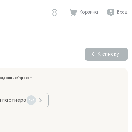
Корзина
Вход
К списку
недрение/проект
я партнера
795