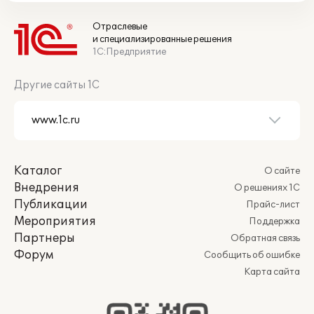
Отраслевые
и специализированные решения
1С:Предприятие
Другие сайты 1С
Каталог
О сайте
Внедрения
О решениях 1С
Публикации
Прайс-лист
Мероприятия
Поддержка
Партнеры
Обратная связь
Форум
Сообщить об ошибке
Карта сайта