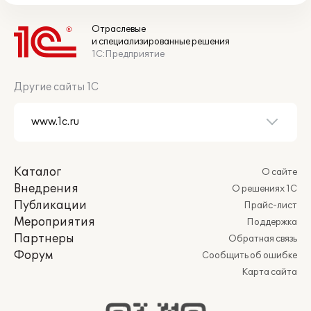
Отраслевые
и специализированные решения
1С:Предприятие
Другие сайты 1С
Каталог
О сайте
Внедрения
О решениях 1С
Публикации
Прайс-лист
Мероприятия
Поддержка
Партнеры
Обратная связь
Форум
Сообщить об ошибке
Карта сайта