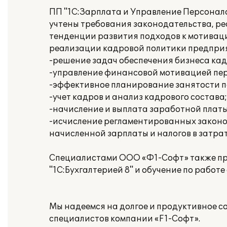
ПП "1С:Зарплата и Управление Персоналом
учтены требования законодательства, р
тенденции развития подходов к мотивац
реализации кадровой политики предприя
-решение задач обеспечения бизнеса кад
-управление финансовой мотивацией пе
-эффективное планирование занятости п
-учет кадров и анализ кадрового состава;
-начисление и выплата заработной платы
-исчисление регламентированных законод
начисленной зарплаты и налогов в затра
Специалистами ООО «Ф1-Софт» также пр
"1C:Бухгалтерией 8" и обучение по работе
Мы надеемся на долгое и продуктивное с
специалистов компании «F1-Софт».