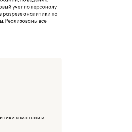
ржаний, по ведению
овый учет по персоналу
в разрезе аналитики по
. Реализованы все
литики компании и