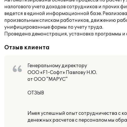
Автоматизированы основные процессы по расчету 
налогового учета доходов сотрудников и прочих фи
ведется в единой информационной базе. Реализова
произвольным спискам работников, движению рабо
унифицированные формы по учету труда.
Проведена демонстрация, установка программы и о
Отзыв клиента
Генеральному директору
ООО «F1-Софт» Павлову Н.Ю.
от ООО "МАРУС"
ОТЗЫВ
Имея успешный опыт сотрудничества с к
денежных расчетов с персоналом мы обр