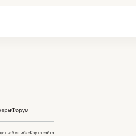
неры
Форум
ить об ошибке
Карта сайта