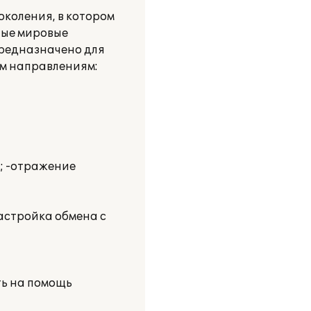
околения, в котором
ные мировые
предназначено для
м направлениям:
; -отражение
астройка обмена с
ть на помощь