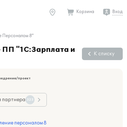
Корзина
Вход
е Персоналом 8"
 ПП "1С:Зарплата и
К списку
недрение/проект
я партнера
323
ление персоналом 8