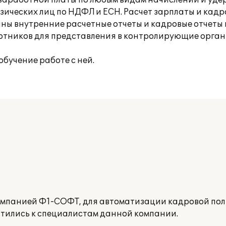
заработной платы по любым видам начислений и уде
зических лиц по НДФЛ и ЕСН. Расчет зарплаты и кадр
ны внутренние расчетные отчеты и кадровые отчеты 
тников для представления в контролирующие органы
бучение работе с ней.
омпанией Ф1-СОФТ, для автоматизации кадровой по
атились к специалистам данной компании.