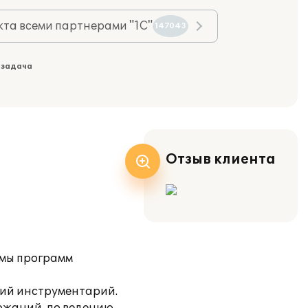
та всеми партнерами "1С"
147043
 задача
Отзыв клиента
емы программ
кий инструментарий.