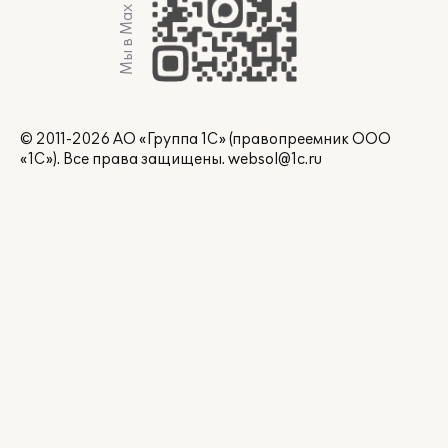
Мы в Max
© 2011-2026 АО «Группа 1С» (правопреемник ООО
«1С»). Все права защищены.
websol@1c.ru