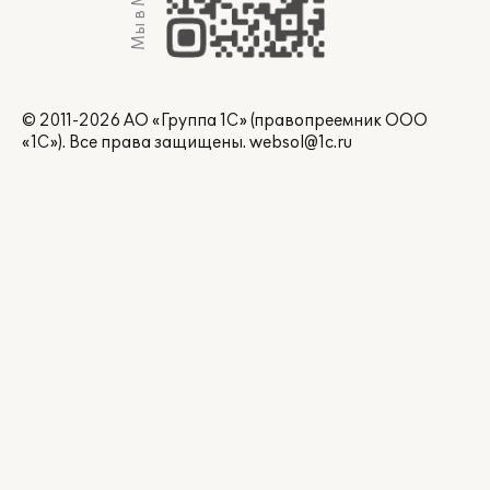
Мы в Max
© 2011-2026 АО «Группа 1С» (правопреемник ООО
«1С»). Все права защищены.
websol@1c.ru