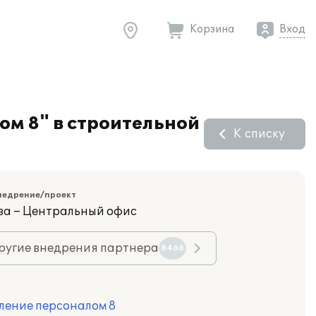
Корзина
Вход
ом 8" в строительной
К списку
недрение/проект
ва – Центральный офис
ругие внедрения партнера
8466
ление персоналом 8