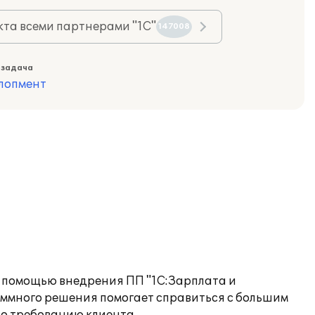
та всеми партнерами "1С"
147008
 задача
лопмент
с помощью внедрения ПП "1С:Зарплата и
аммного решения помогает справиться с большим