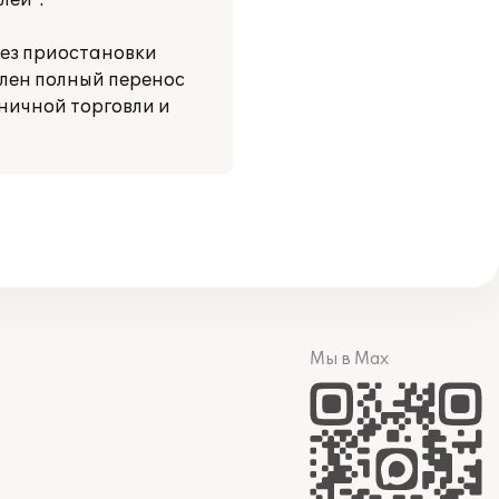
лей".
ез приостановки
влен полный перенос
ничной торговли и
Мы в Max