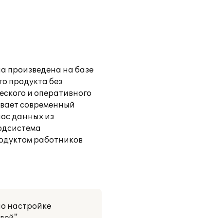
а произведена на базе
го продукта без
ческого и оперативного
ивает современный
ос данных из
подсистема
родуктом работников
по настройке