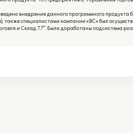
ного продукта "1С:Предприятие 8. Управление торгов
ведено внедрение данного программного продукта б
ля), также специалистами компании «ВС» был осущест
говля и Склад 7.7". Были доработаны подсистема роз