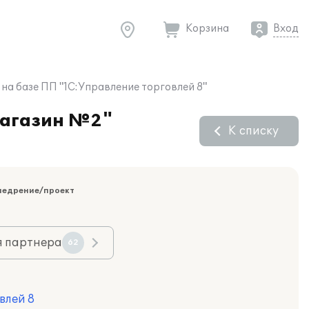
Корзина
Вход
на базе ПП "1С:Управление торговлей 8"
Магазин №2"
К списку
недрение/проект
я партнера
62
влей 8