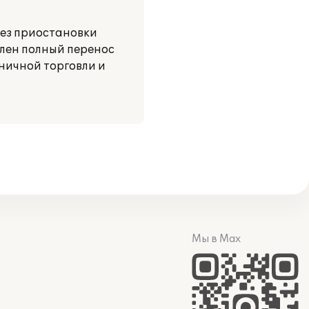
ез приостановки
влен полный перенос
ничной торговли и
Мы в Max