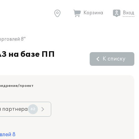
Корзина
Вход
орговлей 8"
АЗ на базе ПП
К списку
недрение/проект
я партнера
62
влей 8