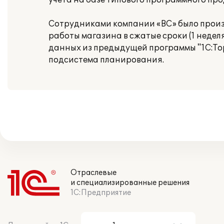
учета на базе типового программного про
Сотрудниками компании «ВС» было произ
работы магазина в сжатые сроки (1 неде
данных из предыдущей программы "1С:Тор
подсистема планирования.
Отраслевые
и специализированные решения
1С:Предприятие