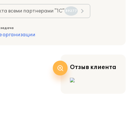
та всеми партнерами "1С"
89277
 задача
е организации
Отзыв клиента