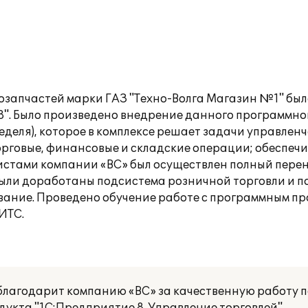
озапчастей марки ГАЗ "Техно-Волга Магазин №1" был
8". Было произведено внедрение данного программно
еделя), которое в комплексе решает задачи управлен
орговые, финансовые и складские операции; обеспеч
истами компании «ВС» был осуществлен полный перен
 Были доработаны подсистема розничной торговли и 
вание. Проведено обучение работе с программным п
ИТС.
 благодарит компанию «ВС» за качественную работу 