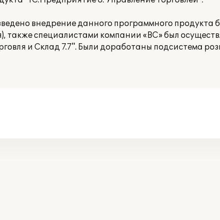
дукта "1С:Предприятие 8. Управление торговлей".
ведено внедрение данного программного продукта б
ля), также специалистами компании «ВС» был осущест
говля и Склад 7.7". Были доработаны подсистема роз