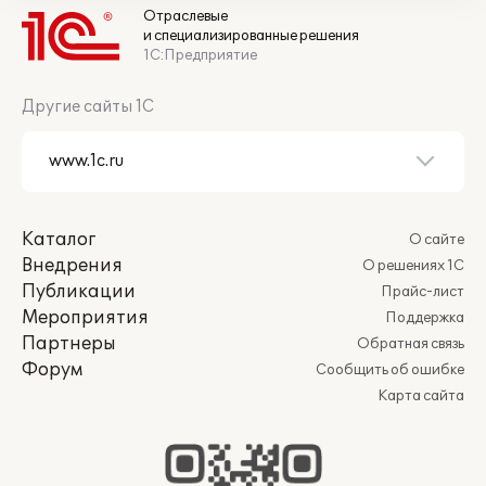
Отраслевые
и специализированные решения
1С:Предприятие
Другие сайты 1С
Каталог
О сайте
Внедрения
О решениях 1С
Публикации
Прайс-лист
Мероприятия
Поддержка
Партнеры
Обратная связь
Форум
Сообщить об ошибке
Карта сайта