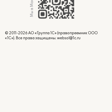
Мы в Max
© 2011-2026 АО «Группа 1С» (правопреемник ООО
«1С»). Все права защищены.
websol@1c.ru