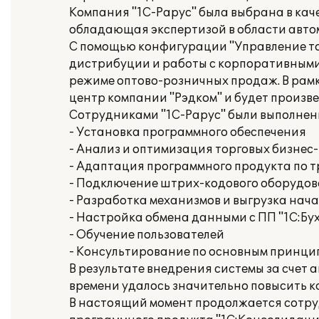
Компания "1С-Рарус" была выбрана в кач
обладающая экспертизой в области авто
С помощью конфигурации "Управление то
дистрибуции и работы с корпоративными 
режиме оптово-розничных продаж. В рам
центр компании "Рэдком" и будет произве
Сотрудниками "1С-Рарус" были выполнен
- Установка программного обеспечения
- Анализ и оптимизация торговых бизнес
- Адаптация программного продукта по 
- Подключение штрих-кодового оборудо
- Разработка механизмов и выгрузка нач
- Настройка обмена данными с ПП "1С:Бух
- Обучение пользователей
- Консультирование по основным принцип
В результате внедрения системы за счет
времени удалось значительно повысить 
В настоящий момент продолжается сотруд