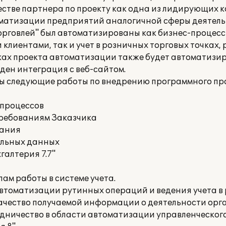
естве партнера по проекту как одна из лидирующих 
матизации предприятий аналогичной сферы деятель
рговлей" был автоматизированы как бизнес-процесс
клиентами, так и учет в розничных торговых точках,
ках проекта автоматизации также будет автоматизи
ден интеграция с веб-сайтом.
ы следующие работы по внедрению программного пр
-процессов
требованиям Заказчика
вания
альных данных
галтерия 7.7"
ам работы в системе учета.
 автоматизации рутинных операций и ведения учета 
качество получаемой информации о деятельности орг
ничество в области автоматизации управленческого