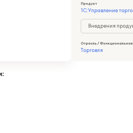
Продукт
1С:Управление торго
Внедрения продук
Отрасль / Функциональная
Торговля
и: