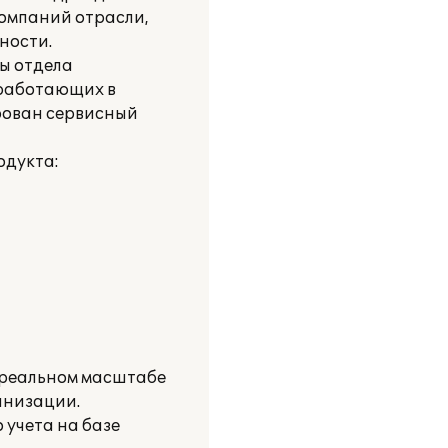
компаний отрасли,
ности.
ы отдела
 работающих в
рован сервисный
одукта:
в реальном масштабе
анизации.
 учета на базе