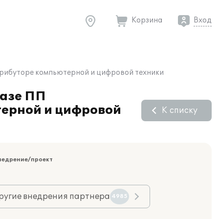
Корзина
Вход
стрибуторе компьютерной и цифровой техники
базе ПП
терной и цифровой
К списку
недрение/проект
ругие внедрения партнера
4985