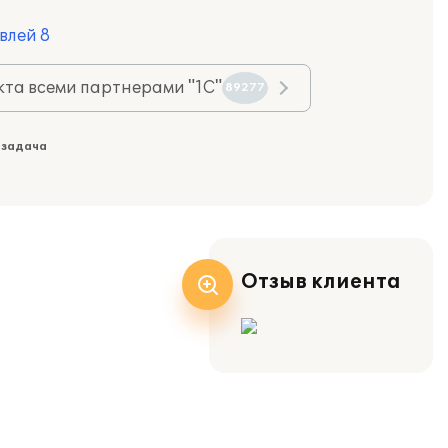
влей 8
та всеми партнерами "1С"
89277
 задача
Отзыв клиента