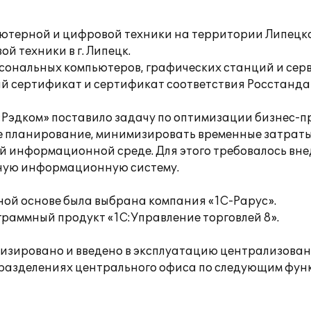
ютерной и цифровой техники на территории Липецко
й техники в г. Липецк.
сональных компьютеров, графических станций и сер
й сертификат и сертификат соответствия Росстанда
Рэдком» поставило задачу по оптимизации бизнес-пр
е планирование, минимизировать временные затраты
ой информационной среде. Для этого требовалось вне
нную информационную систему.
ной основе была выбрана компания «1С-Рарус».
граммный продукт «1С:Управление торговлей 8».
тизировано и введено в эксплуатацию централизова
одразделениях центрального офиса по следующим фу