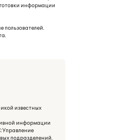
одготовки информации
е пользователей.
та.
никой известных
ативной информации
С:Управление
овых подразделений.