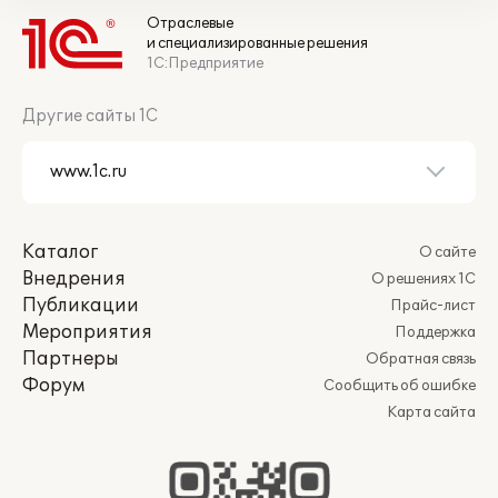
Отраслевые
и специализированные решения
1С:Предприятие
Другие сайты 1С
Каталог
О сайте
Внедрения
О решениях 1С
Публикации
Прайс-лист
Мероприятия
Поддержка
Партнеры
Обратная связь
Форум
Сообщить об ошибке
Карта сайта