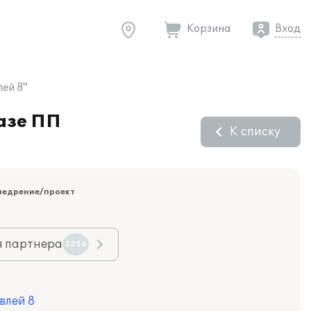
Корзина
Вход
ей 8"
азе ПП
К списку
недрение/проект
я партнера
3256
влей 8