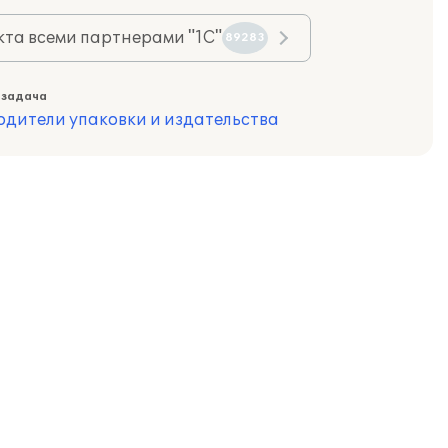
та всеми партнерами "1С"
89283
 задача
одители упаковки и издательства