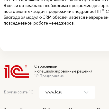
ПП "1С:Управление торговлей 8" помог организова
В связи с этим была необходима программа для о
поставленных задач предложили внедрение ПП "1С:
Благодаря модулю CRM,обеспечивается непрерывна
повседневной работе менеджеров.
Отраслевые
и специализированные решения
1С:Предприятие
Другие сайты 1С