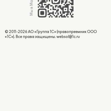
Мы в Max
© 2011-2026 АО «Группа 1С» (правопреемник ООО
«1С»). Все права защищены.
websol@1c.ru