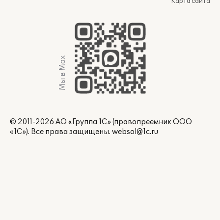
Карта сайта
Мы в Max
© 2011-2026 АО «Группа 1С» (правопреемник ООО
«1С»). Все права защищены.
websol@1c.ru