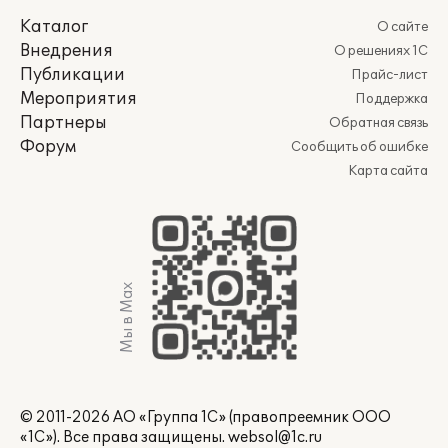
Каталог
О сайте
Внедрения
О решениях 1С
Публикации
Прайс-лист
Мероприятия
Поддержка
Партнеры
Обратная связь
Форум
Сообщить об ошибке
Карта сайта
Мы в Max
© 2011-2026 АО «Группа 1С» (правопреемник ООО
«1С»). Все права защищены.
websol@1c.ru