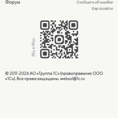
Форум
Сообщить об ошибке
Карта сайта
Мы в Max
© 2011-2026 АО «Группа 1С» (правопреемник ООО
«1С»). Все права защищены.
websol@1c.ru