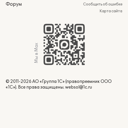
Форум
Сообщить об ошибке
Карта сайта
Мы в Max
© 2011-2026 АО «Группа 1С» (правопреемник ООО
«1С»). Все права защищены.
websol@1c.ru