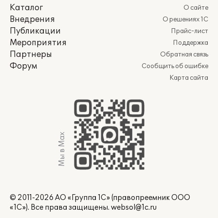
Каталог
О сайте
Внедрения
О решениях 1С
Публикации
Прайс-лист
Мероприятия
Поддержка
Партнеры
Обратная связь
Форум
Сообщить об ошибке
Карта сайта
Мы в Max
© 2011-2026 АО «Группа 1С» (правопреемник ООО
«1С»). Все права защищены.
websol@1c.ru