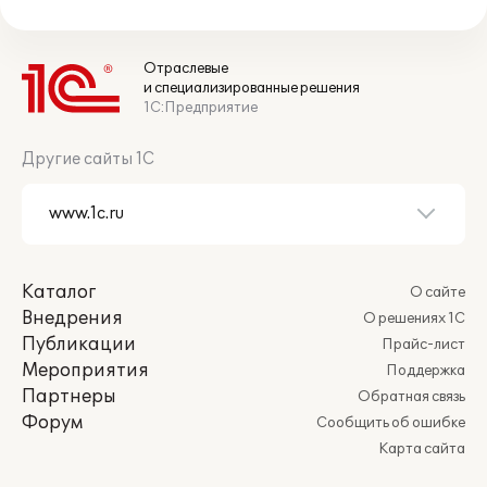
Отраслевые
и специализированные решения
1С:Предприятие
Другие сайты 1С
Каталог
О сайте
Внедрения
О решениях 1С
Публикации
Прайс-лист
Мероприятия
Поддержка
Партнеры
Обратная связь
Форум
Сообщить об ошибке
Карта сайта