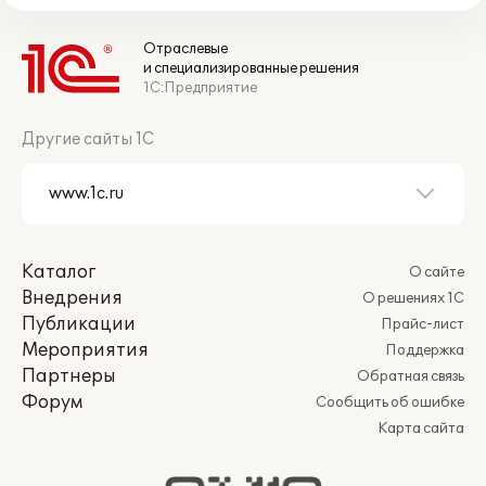
Отраслевые
и специализированные решения
1С:Предприятие
Другие сайты 1С
Каталог
О сайте
Внедрения
О решениях 1С
Публикации
Прайс-лист
Мероприятия
Поддержка
Партнеры
Обратная связь
Форум
Сообщить об ошибке
Карта сайта