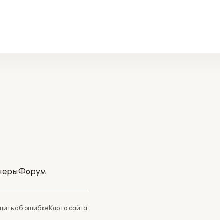
неры
Форум
ить об ошибке
Карта сайта