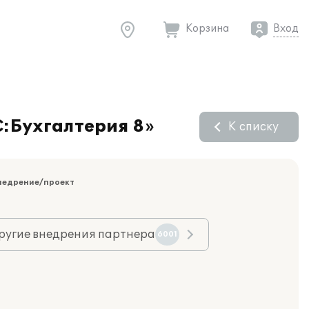
Корзина
Вход
:Бухгалтерия 8»
К списку
недрение/проект
ругие внедрения партнера
6001