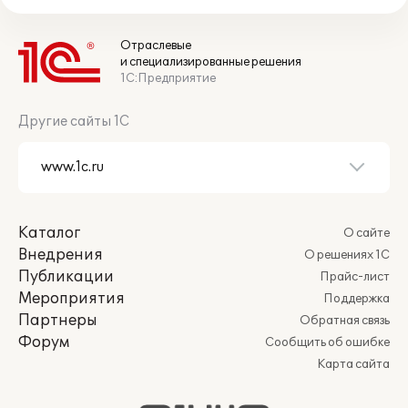
Отраслевые
и специализированные решения
1С:Предприятие
Другие сайты 1С
Каталог
О сайте
Внедрения
О решениях 1С
Публикации
Прайс-лист
Мероприятия
Поддержка
Партнеры
Обратная связь
Форум
Сообщить об ошибке
Карта сайта