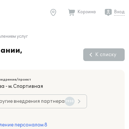
Корзина
Вход
лением услуг
пании,
К списку
недрение/проект
ва - м. Спортивная
ругие внедрения партнера
1930
ление персоналом 8