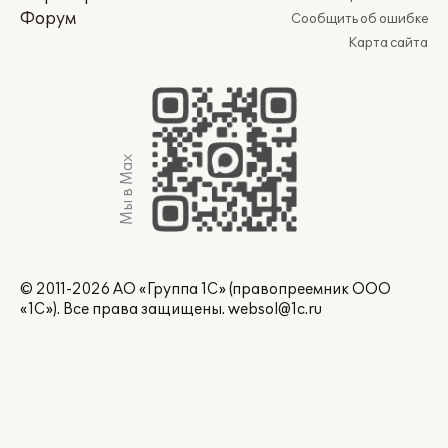
Форум
Сообщить об ошибке
Карта сайта
Мы в Max
© 2011-2026 АО «Группа 1С» (правопреемник ООО
«1С»). Все права защищены.
websol@1c.ru