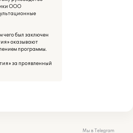
ники ООО
нсультационные
м чего был заключен
тия» оказывают
влением программы.
тия» за проявленный
Мы в Telegram