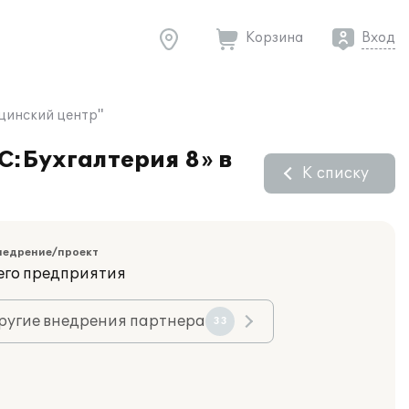
Корзина
Вход
ицинский центр"
С:Бухгалтерия 8» в
К списку
недрение/проект
его предприятия
ругие внедрения партнера
33