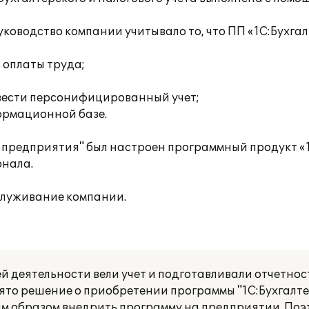
оводство компании учитывало то, что ПП «1С:Бухгал
 оплаты труда;
вести персонифицированный учет;
формационной базе.
редприятия" был настроен программный продукт «1
онала.
служивание компании.
 деятельности вели учет и подготавливали отчетнос
ято решение о приобретении программы "1С:Бухгалте
м образом внедрить программу на предприятии. Поэ