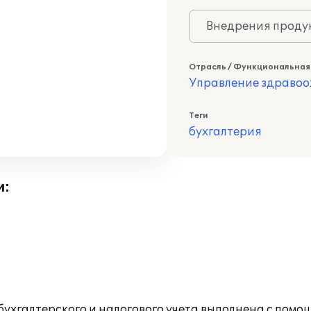
Внедрения продук
Отрасль / Функциональная
Управление здраво
Теги
бухгалтерия
и:
ухгалтерского и налогового учета выполнена с помо