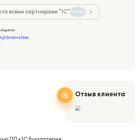
та всеми партнерами "1С"
575686
 задача
охранением
Отзыв клиента
щью ПП «1С:Бухгалтерия