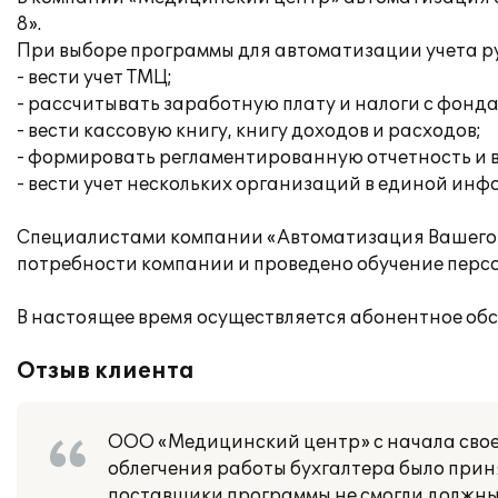
8».
При выборе программы для автоматизации учета рук
- вести учет ТМЦ;
- рассчитывать заработную плату и налоги с фонда
- вести кассовую книгу, книгу доходов и расходов;
- формировать регламентированную отчетность и 
- вести учет нескольких организаций в единой ин
Специалистами компании «Автоматизация Вашего п
потребности компании и проведено обучение перс
В настоящее время осуществляется абонентное об
Отзыв клиента
ООО «Медицинский центр» с начала своей
облегчения работы бухгалтера было прин
поставщики программы не смогли должны