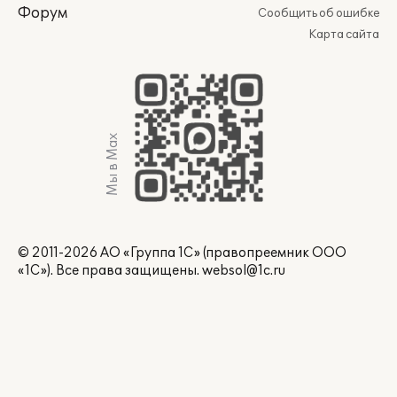
Форум
Сообщить об ошибке
Карта сайта
Мы в Max
© 2011-2026 АО «Группа 1С» (правопреемник ООО
«1С»). Все права защищены.
websol@1c.ru