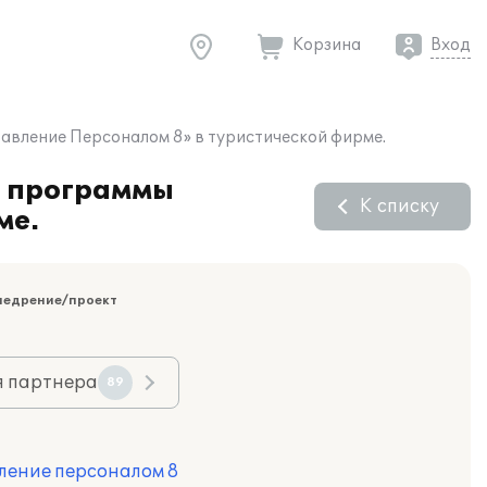
Корзина
Вход
авление Персоналом 8» в туристической фирме.
е программы
К списку
ме.
недрение/проект
я партнера
89
ление персоналом 8