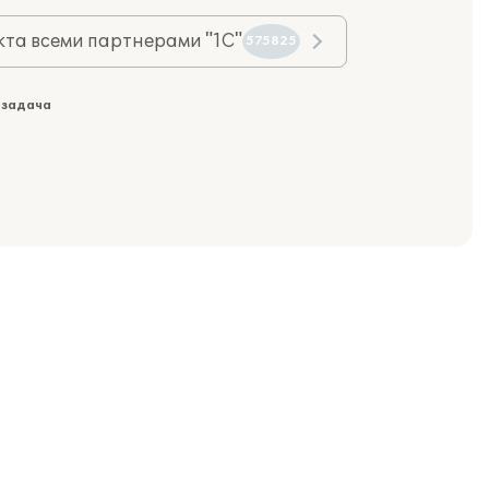
та всеми партнерами "1С"
575825
 задача