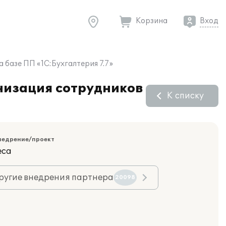
Корзина
Вход
базе ПП «1С:Бухгалтерия 7.7»
низация сотрудников
К списку
недрение/проект
еса
ругие внедрения партнера
20098