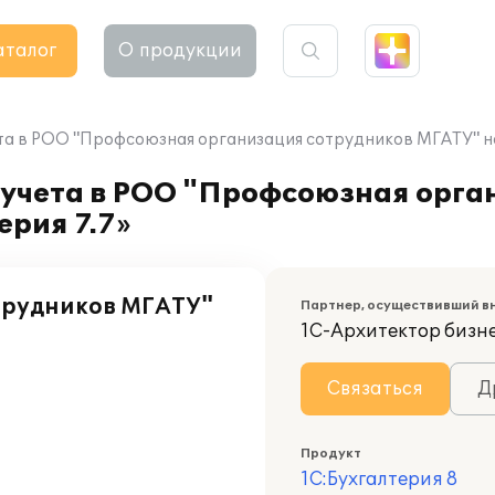
аталог
О продукции
та в РОО "Профсоюзная организация сотрудников МГАТУ" на 
 учета в РОО "Профсоюзная орга
ерия 7.7»
трудников МГАТУ"
Партнер, осуществивший в
1С-Архитектор бизн
Связаться
Д
Продукт
1С:Бухгалтерия 8