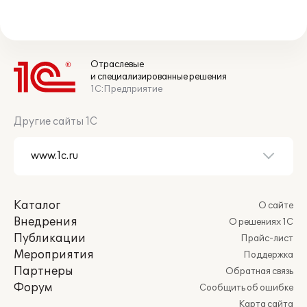
Отраслевые
и специализированные решения
1С:Предприятие
Другие сайты 1С
Каталог
О сайте
Внедрения
О решениях 1С
Публикации
Прайс-лист
Мероприятия
Поддержка
Партнеры
Обратная связь
Форум
Сообщить об ошибке
Карта сайта