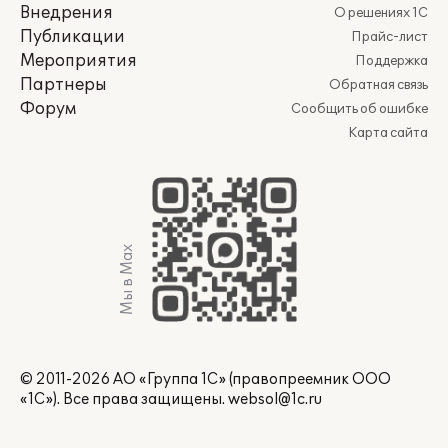
Внедрения
О решениях 1С
Публикации
Прайс-лист
Мероприятия
Поддержка
Партнеры
Обратная связь
Форум
Сообщить об ошибке
Карта сайта
Мы в Max
© 2011-2026 АО «Группа 1С» (правопреемник ООО
«1С»). Все права защищены.
websol@1c.ru